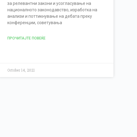
за релевантни закони и усогласување на
националното законодавство, изработка на
анализи и поттикнување на дебата преку
конференции, советувања
ПРОЧИТАЈТЕ ПОВЕЌЕ
October 14, 2021