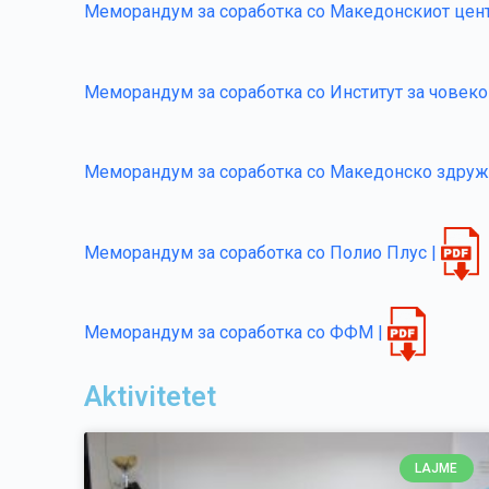
Меморандум за соработка со Македонскиот цент
Меморандум за соработка со Институт за човеко
Меморандум за соработка со Македонско здруж
Меморандум за соработка со Полио Плус |
Меморандум за соработка со ФФМ |
Aktivitetet
LAJME