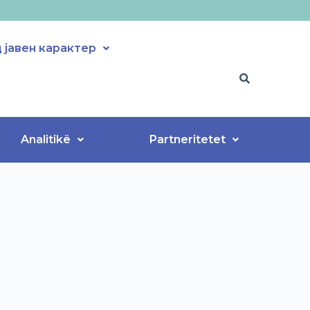
јавен карактер
Analitikë
Partneritetet