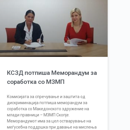
КСЗД потпиша Меморандум за
соработка со МЗМП
Комисијата за спречување и заштита од
дискриминација потпиша меморандум за
соработка со Македонското здружение на
млади правници – МЗМП Скопје.
Меморандумот има за цел остварување на
меѓусебна поддршка при давање на мислења