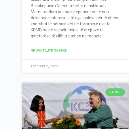
Bashkëpunim Ndërkombëtar nënshkruan
Memorandum për bashkëpunim me të cilin
deklarojnë interesin e të dyja palëve për të dhënë
kontribut të përbashkët në forcimin e rolit të
KPMD-së në respektimin e të drejtave të
qytetarëve të cilët trajtohen në mënyrë
ПРОЧИТАЈТЕ ПОВЕЌЕ
February 2, 2022
LAJME