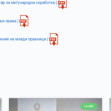
ар за меѓународна соработка |
ви права |
ение на млади правници |
LAJME