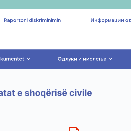
Raportoni diskriminimin
Информации од 
kumentet
Одлуки и мислења
at e shoqërisë civile