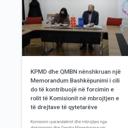
KPMD dhe QMBN nënshkruan një
Memorandum Bashkëpunimi i cili
do të kontribuojë në forcimin e
rolit të Komisionit në mbrojtjen e
të drejtave të qytetarëve
Komisioni i parandalimit dhe mbrojtjes nga
diskriminimi dhe Qendra Maqedonase për