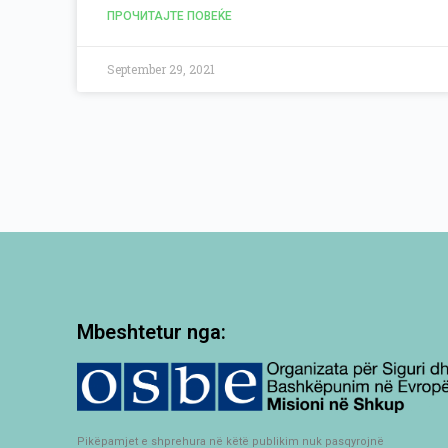
ПРОЧИТАЈТЕ ПОВЕЌЕ
September 29, 2021
Mbeshtetur nga:
Pikëpamjet e shprehura në këtë publikim nuk pasqyrojnë