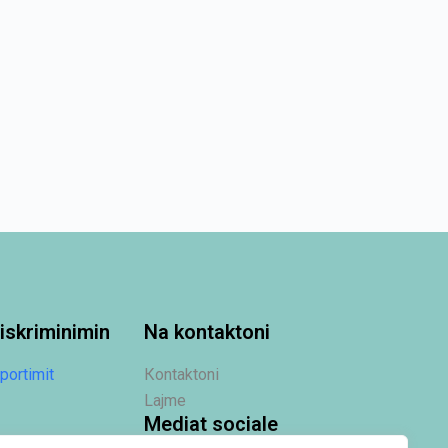
iskriminimin
Na kontaktoni
portimit
Кontaktoni
Lajme
Mediat sociale