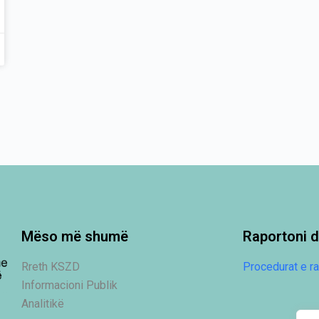
Mëso më shumë
Raportoni d
Rreth KSZD
Procedurat e ra
Informacioni Publik
Analitikë