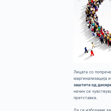
Лицата со попрече
маргинализација и
заштита од дискр
начин се чувствув
претставка.
Да се избориме за