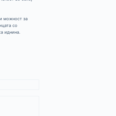
 и можност за
ицата со
ка иднина.