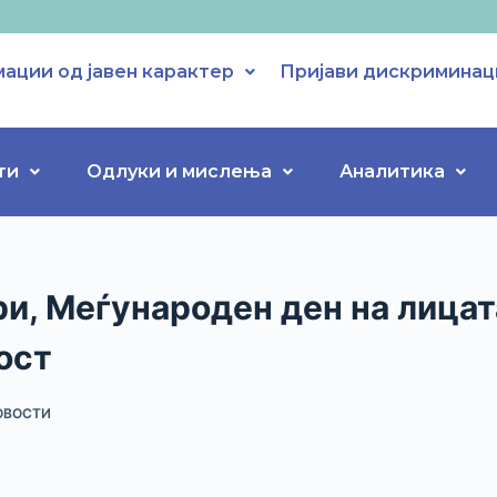
ации од јавен карактер
Пријави дискриминац
ти
Одлуки и мислења
Аналитика
и, Меѓународен ден на лицат
ост
ОВОСТИ