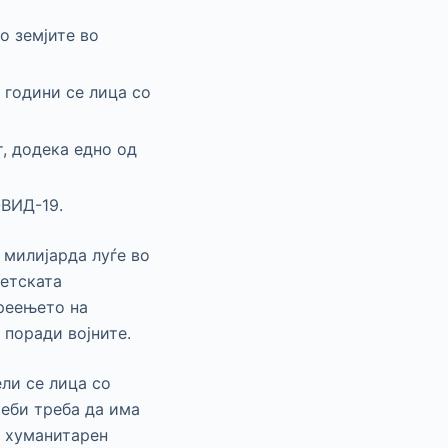
о земјите во
 години се лица со
, додека едно од
ОВИД-19.
 милијарда луѓе во
ветската
ареењето на
 поради војните.
ли се лица со
реби треба да има
и хуманитарен