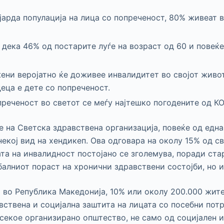
јарда популација на лица со попреченост, 80% живеат в
 дека 46% од постарите луѓе на возраст од 60 и повеќе
жени веројатно ќе доживее инвалидитет во својот живот
еца е дете со попреченост.
преченост во светот се меѓу најтешко погодените од К
 на Светска здравствена организација, повеќе од една
некој вид на хендикеп. Ова одговара на околу 15% од с
ата на инвалидност постојано се зголемува, поради ст
балниот пораст на хронични здравствени состојби, но и
 во Република Македонија, 10% или околу 200.000 жите
вствена и социјална заштита на лицата со посебни пот
 секое организирано општество, не само од социјален 