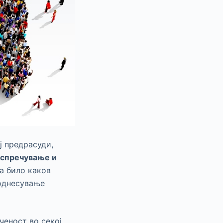
ј предрасуди,
 спречување и
на било каков
однесување
ченост во секој