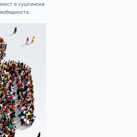
еност е суштински
безбедноста.