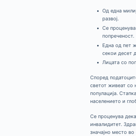
Од една мили
развој.
Се проценува
попреченост.
Една од пет 
секои десет д
Лицата со по
Според податоците
светот живеат со 
популација. Стапк
населението и гло
Се проценува дека
инвалидитет. Здра
значајно место во