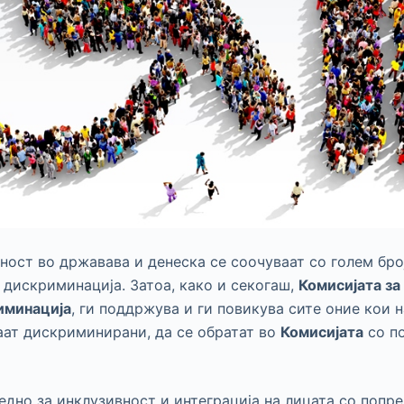
ност во државава и денеска се соочуваат со голем бро
 дискриминација. Затоа, како и секогаш,
Комисијата за
иминација
, ги поддржува и ги повикува сите оние кои 
аат дискриминирани, да се обратат во
Комисијата
со п
едно за инклузивност и интеграција на лицата со попре