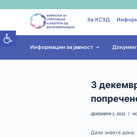
S
k
За КСЗД
Информ
i
Open toolbar
p
t
o
Информации за јавност
Докумен
c
o
n
t
3 декемвр
e
n
попречен
t
ДЕКЕМВРИ 2, 2022
Н
Дали знаете дека: