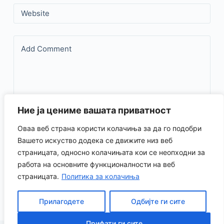
Website
Add Comment
Ние ја цениме вашата приватност
Оваа веб страна користи колачиња за да го подобри
Save my name, email, and website in this browser for the
Вашето искуство додека се движите низ веб
страницата, односно колачињата кои се неопходни за
next time I comment.
работа на основните функционалности на веб
страницата.
Политика за колачиња
Испрати коментар
Прилагодете
Одбијте ги сите
Прифати ги сите