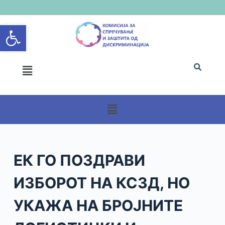
S
Open toolbar
k
i
p
t
o
c
o
n
t
e
n
ЕК ГО ПОЗДРАВИ
t
ИЗБОРОТ НА КСЗД, НО
УКАЖА НА БРОЈНИТЕ