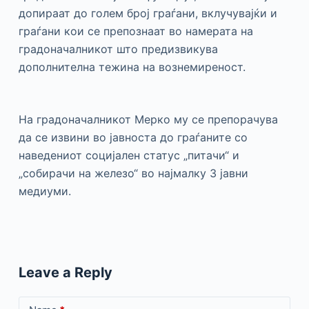
допираат до голем број граѓани, вклучувајќи и
граѓани кои се препознаат во намерата на
градоначалникот што предизвикува
дополнителна тежина на вознемиреност.
На градоначалникот Мерко му се препорачува
да се извини во јавноста до граѓаните со
наведениот социјален статус „питачи“ и
„собирачи на железо“ во најмалку 3 јавни
медиуми.
Leave a Reply