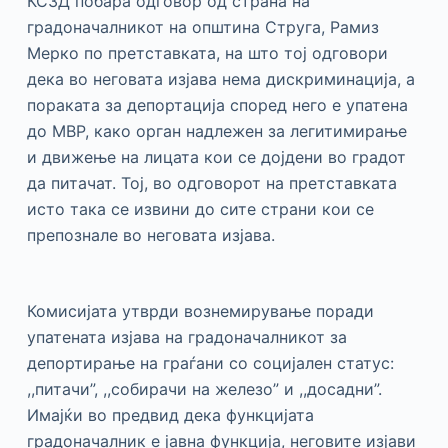
КСЗД побара одговор од страна на
градоначалникот на општина Струга, Рамиз
Мерко по претставката, на што тој одговори
дека во неговата изјава нема дискриминација, а
пораката за депортација според него е упатена
до МВР, како орган надлежен за легитимирање
и движење на лицата кои се дојдени во градот
да питачат. Тој, во одговорот на претставката
исто така се извини до сите страни кои се
препознале во неговата изјава.
Комисијата утврди вознемирување поради
упатената изјава на градоначалникот за
депортирање на граѓани со социјален статус:
,,питачи”, ,,собирачи на железо” и ,,досадни”.
Имајќи во предвид дека функцијата
градоначалник е јавна функција, неговите изјави