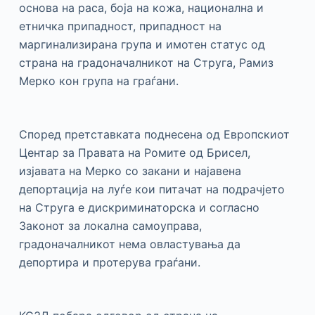
основа на раса, боја на кожа, национална и
етничка припадност, припадност на
маргинализирана група и имотен статус од
страна на градоначалникот на Струга, Рамиз
Мерко кон група на граѓани.
Според претставката поднесена од Европскиот
Центар за Правата на Ромите од Брисел,
изјавата на Мерко со закани и најавена
депортација на луѓе кои питачат на подрачјето
на Струга е дискриминаторска и согласно
Законот за локална самоуправа,
градоначалникот нема овластувања да
депортира и протерува граѓани.