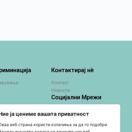
риминација
Контактирај нè
јавување
Контакт
Новости
Социјални Мрежи
Ние ја цениме вашата приватност
Оваа веб страна користи колачиња за да го подобри
Вашето искуство додека се движите низ веб