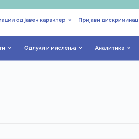
ации од јавен карактер
Пријави дискриминац
ти
Одлуки и мислења
Аналитика