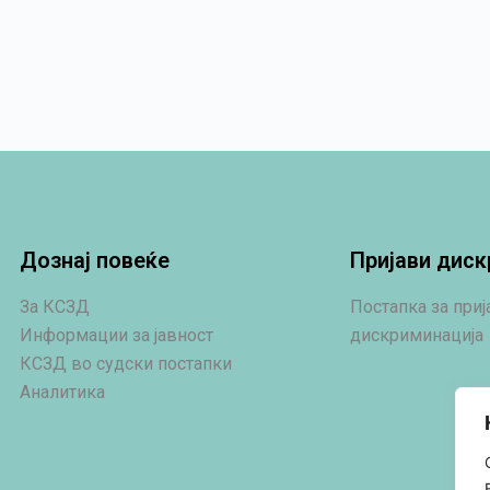
Дознај повеќе
Пријави диск
За КСЗД
Постапка за при
Информации за јавност
дискриминација
КСЗД во судски постапки
Аналитика