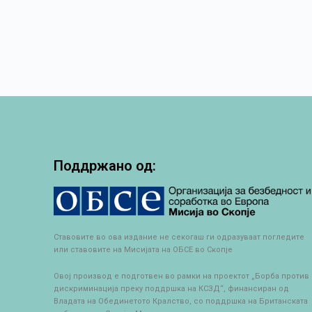
Поддржано од:
Ставовите во ова издание не секогаш ги одразуваат погледите
или ставовите на Мисијата на ОБСЕ во Скопје
Овој производ е подготвен во рамки на проектот „Борба против
дискриминација преку поддршка на КСЗД“, финансиран од
Владата на Обединетото Кралство, со поддршка на Британската