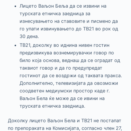
Лицето Ваљон Беља да се извини на
турската етничка заедница за
изнесувањето на ставовите и писмено да
го упати извинувањето до ТВ21 во рок од
30 дена.
ТВ21, доколку во иднина нивен гостин
предизвикува вознемирувачки говор по
било која основа, веднаш да се оградат од
таквиот говор и да го предупредат
гостинот да се воздржи од таквата пракса.
Дополнително, телевизијата да овозможи
соодветен медиумски простор каде г.
Ваљон Бела ќе може да се ивини на
труската етничка заедница.
Доколку лицето Ваљон Бела и ТВ21 не постапат
по препораката на Комисијата, согласно член 27,