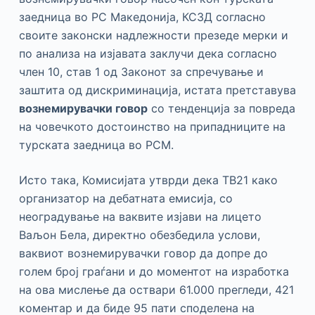
заедница во РС Македонија, КСЗД согласно
своите законски надлежности презеде мерки и
по анализа на изјавата заклучи дека согласно
член 10, став 1 од Законот за спречување и
заштита од дискриминација, истата претставува
вознемирувачки говор
со тенденција за повреда
на човечкото достоинство на припадниците на
турската заедница во РСМ.
Исто така, Комисијата утврди дека ТВ21 како
организатор на дебатната емисија, со
неоградување на ваквите изјави на лицето
Ваљон Бела, директно обезбедила услови,
ваквиот вознемирувачки говор да допре до
голем број граѓани и до моментот на изработка
на ова мислење да оствари 61.000 прегледи, 421
коментар и да биде 95 пати споделена на