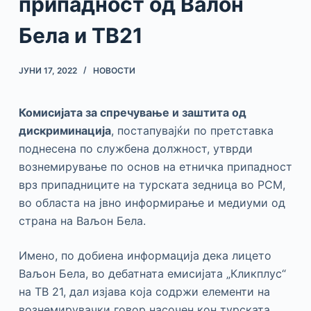
припадност од Валон
Бела и ТВ21
ЈУНИ 17, 2022
НОВОСТИ
Комисијата за спречување и заштита од
дискриминација
, постапувајќи по претставка
поднесена по службена должност, утврди
вознемирување по основ на етничка припадност
врз припадниците на турската зедница во РСМ,
во областа на јвно информирање и медиуми од
страна на Ваљон Бела.
Имено, по добиена информација дека лицето
Ваљон Бела, во дебатната емисијата „Кликплус“
на ТВ 21, дал изјава која содржи елементи на
вознемирувачки говор насочен кон турската