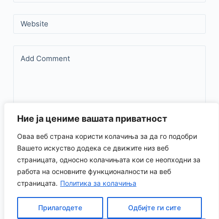
Website
Add Comment
Ние ја цениме вашата приватност
Оваа веб страна користи колачиња за да го подобри
Save my name, email, and website in this browser for the
Вашето искуство додека се движите низ веб
страницата, односно колачињата кои се неопходни за
next time I comment.
работа на основните функционалности на веб
страницата.
Политика за колачиња
Испрати коментар
Прилагодете
Одбијте ги сите