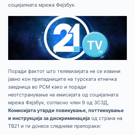
социјалната мрежа Фејзбук.
Поради фактот што телевизијата не се извини
јавно кон припадниците на турската етничка
заедница во РСМ како и поради
неотстранување на емисијата од социјалната
мрежа Фејзбук, согласно член 9 од ЗСЗД,
Комисијата утврди повикување, поттикнување
и инструкција за дискриминација
од страна на
ТВ21 и ги донесе следниве препораки: