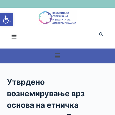
S
Open toolbar
k
i
p
t
o
c
o
n
t
e
n
Утврдено
t
вознемирување врз
основа на етничка